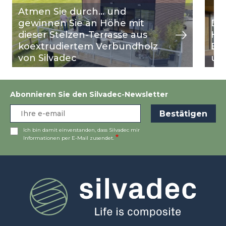
Atmen Sie durch… und
gewinnen Sie an Höhe mit
Die
dieser Stelzen-Terrasse aus
He
koextrudiertem Verbundholz
Bür
von Silvadec
und
Abonnieren Sie den Silvadec-Newsletter
Ich bin damit einverstanden, dass Silvadec mir
Informationen per E-Mail zusendet.