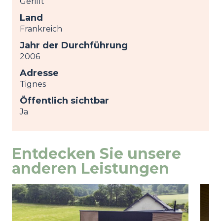
Gerillt
Land
Frankreich
Jahr der Durchführung
2006
Adresse
Tignes
Öffentlich sichtbar
Ja
Entdecken Sie unsere
anderen Leistungen
Image
Ansicht
Ima
Ansi