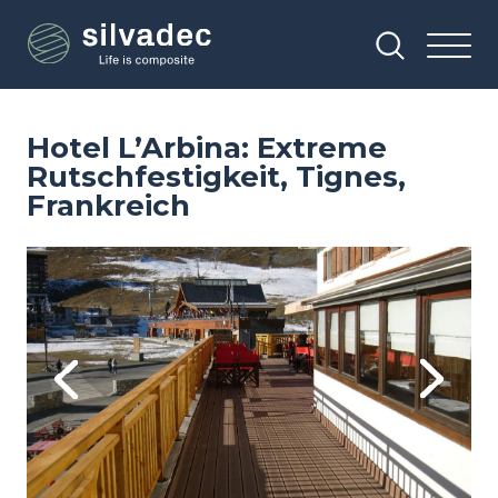
Direkt
Cookie-Einstellungen
zum
Inhalt
Hotel L’Arbina: Extreme
Rutschfestigkeit, Tignes,
Frankreich
Image
Im
Previous
Next