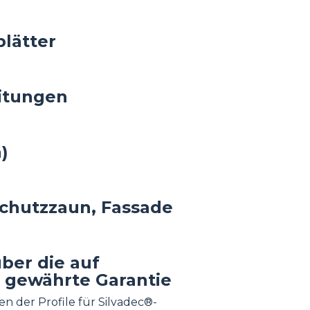
blätter
itungen
)
schutzzaun, Fassade
ber die auf
 gewährte Garantie
n der Profile für Silvadec®-