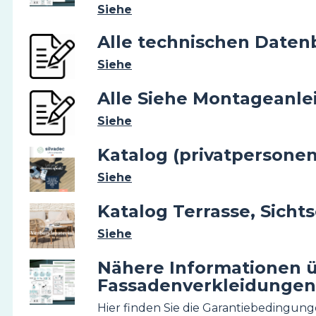
Siehe
Alle technischen Daten
Image
Siehe
Alle Siehe Montageanle
Image
Siehe
Katalog (privatpersonen
Image
Siehe
Katalog Terrasse, Sicht
Image
Siehe
Nähere Informationen ü
Image
Fassadenverkleidungen
Hier finden Sie die Garantiebedingunge