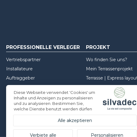
PROFESSIONELLE VERLEGER
PROJEKT
Vertriebspartner
Wo finden Sie uns?
Installateure
Mein Terrassenprojekt
Auftraggeber
Terrasse | Express layou
Mein Zaunprojekt
Diese Webseite verwendet 'Cookies' um
Mein Projekt für die Fa
Inhalte und Anzeigen zu personalisieren
und zu analysieren. Bestimmen Sie,
Inspirationen
welche Dienste benutzt werden dürfen
Tipps zur Installation
Alle akzeptieren
Verbiete alle
Personalisieren