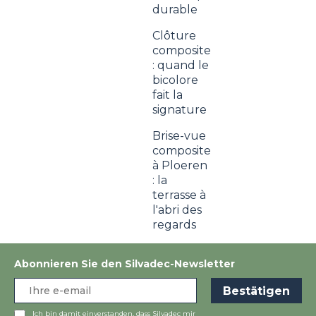
durable
Clôture
composite
: quand le
bicolore
fait la
signature
Brise-vue
composite
à Ploeren
: la
terrasse à
l'abri des
regards
Abonnieren Sie den Silvadec-Newsletter
Ich bin damit einverstanden, dass Silvadec mir