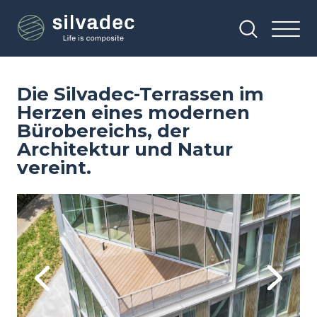
Direkt
Cookie-Einstellungen
zum
Inhalt
Die Silvadec-Terrassen im
Herzen eines modernen
Bürobereichs, der
Architektur und Natur
vereint.
Image
Im
Previous
Next