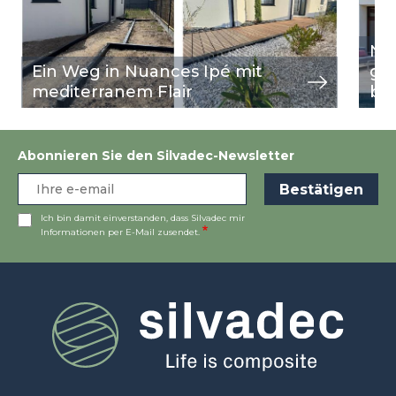
Nu
Ein Weg in Nuances Ipé mit
ge
mediterranem Flair
bu
Abonnieren Sie den Silvadec-Newsletter
Ich bin damit einverstanden, dass Silvadec mir
Informationen per E-Mail zusendet.