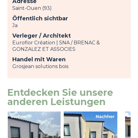
Adresse
Saint-Ouen (93)
Öffentlich sichtbar
Ja
Verleger / Architekt
Euroflor Création | SNA / BRENAC &
GONZALEZ ET ASSOCIES
Handel mit Waren
Grosjean solutions bois
Entdecken Sie unsere
anderen Leistungen
Image
Ansicht
Ima
Ansi