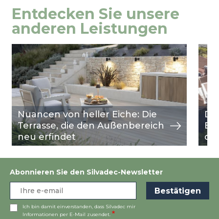
Entdecken Sie unsere
anderen Leistungen
Image
Ansicht
Ima
Ansi
Nuancen von heller Eiche: Die
Di
Terrasse, die den Außenbereich
Bei
neu erfindet
de
Abonnieren Sie den Silvadec-Newsletter
Ich bin damit einverstanden, dass Silvadec mir
Informationen per E-Mail zusendet.