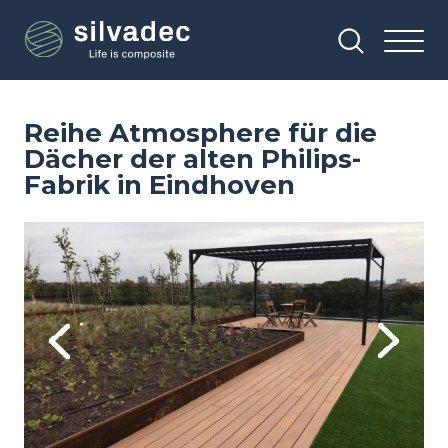
Direkt
Cookie-Einstellungen
zum
Inhalt
Reihe Atmosphere für die
Dächer der alten Philips-
Fabrik in Eindhoven
Image
Im
Previous
Next