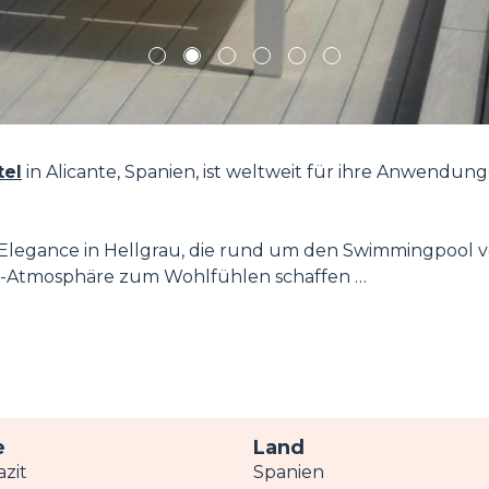
1
2
3
4
5
6
tel
in Alicante, Spanien, ist weltweit für ihre Anwendu
en Elegance in Hellgrau, die rund um den Swimmingpoo
-Atmosphäre zum Wohlfühlen schaffen …
e
Land
azit
Spanien