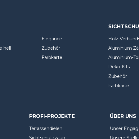
SICHTSCH
Elegance
Holz-Verbund
 hell
Zubehör
Aluminium Z
Farbkarte
Aluminium-To
Deko-Kits
Zubehör
Farbkarte
PROFI-PROJEKTE
ÜBER UNS
Terrassendielen
Unser Enga
Sichtschutzzaun
Unsere Stell