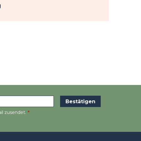
g
il zusendet.