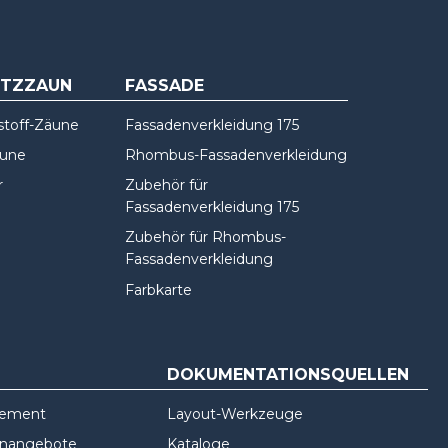
UTZZAUN
FASSADE
stoff-Zäune
Fassadenverkleidung 175
äune
Rhombus-Fassadenverkleidung
r
Zubehör für
Fassadenverkleidung 175
Zubehör für Rhombus-
Fassadenverkleidung
Farbkarte
DOKUMENTATIONSQUELLEN
gement
Layout-Werkzeuge
enangebote
Kataloge