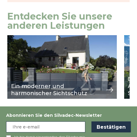
Entdecken Sie unsere
anderen Leistungen
Image
Ansicht
Ima
Ansi
Du
Ein moderner und
Al
harmonischer Sichtschutz
Sc
Abonnieren Sie den Silvadec-Newsletter
Ich bin damit einverstanden, dass Silvadec mir