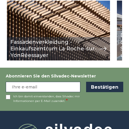
Image
Ansicht
Ima
Ansi
Di
Fassadenverkleidung -
das
Einkaufszentrum La Roche-sur-
Süd
YonRéessayer
un
Abonnieren Sie den Silvadec-Newsletter
Ich bin damit einverstanden, dass Silvadec mir
Informationen per E-Mail zusendet.