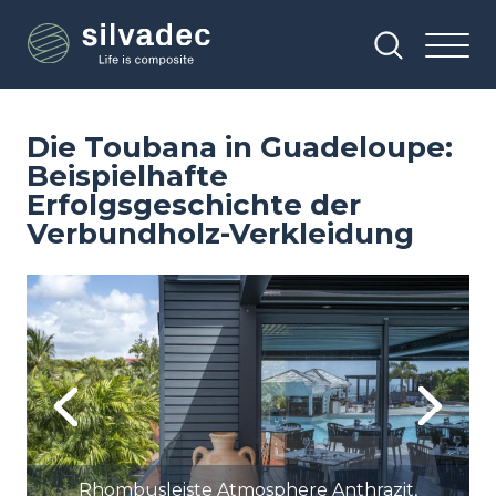
Direkt
Cookie-Einstellungen
zum
Inhalt
Die Toubana in Guadeloupe:
Beispielhafte
Erfolgsgeschichte der
Verbundholz-Verkleidung
Image
Previous
Next
hombusleiste Atmosphere Anthrazit,
Rhombus