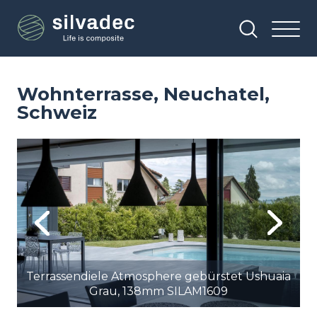
Direkt
Cookie-Einstellungen
zum
Inhalt
Wohnterrasse, Neuchatel,
Schweiz
Image
Im
Previous
Next
ia
Terrassendiele Atmosphere gebürstet Ushuaia
Grau, 138mm SILAM1609