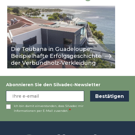
Image
Ansicht
Die Toubana in Guadeloupe:
Beispielhafte Erfolgsgeschichte
der Verbundholz-Verkleidung
Abonnieren Sie den Silvadec-Newsletter
Ich bin damit einverstanden, dass Silvadec mir
Informationen per E-Mail zusendet.