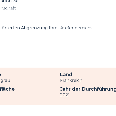
laubnisse
nschaft
affinierten Abgrenzung Ihres Außenbereichs.
e
Land
lgrau
Frankreich
fläche
Jahr der Durchführun
2021