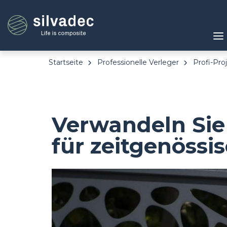
Direkt
Cookie-Einstellungen
zum
Inhalt
Startseite
Professionelle Verleger
Profi-Pro
Verwandeln Sie
für zeitgenössis
Image