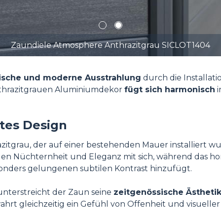
1
2
Zaundiele Atmosphere Anthrazitgrau SICLOT1404
ische und moderne Ausstrahlung
durch die Installat
nthrazitgrauen Aluminiumdekor
fügt sich harmonisch
i
rtes Design
itgrau, der auf einer bestehenden Mauer installiert wu
gen Nüchternheit und Eleganz mit sich, während das h
onders gelungenen subtilen Kontrast hinzufügt.
unterstreicht der Zaun seine
zeitgenössische Ästheti
t gleichzeitig ein Gefühl von Offenheit und visueller