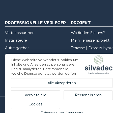
PROFESSIONELLE VERLEGER
PROJEKT
Vertriebspartner
Wo finden Sie uns?
Installateure
Mein Terrassenprojekt
Auftraggeber
Terrasse | Express layou
Mein Zaunprojekt
Diese Webseite verwendet 'Cookies' um
Mein Projekt für die Fa
Inhalte und Anzeigen zu personalisieren
und zu analysieren. Bestimmen Sie,
Inspirationen
welche Dienste benutzt werden dürfen
Tipps zur Installation
Alle akzeptieren
Verbiete alle
Personalisieren
Cookies
Silvadec Deutschland
Datenschutzbestimmungen