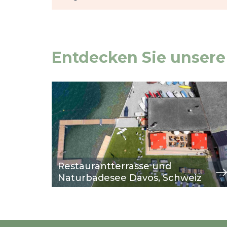
Entdecken Sie unsere
Image
Ansicht
Restaurantterrasse und
Naturbadesee Davos, Schweiz