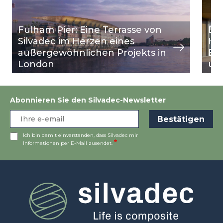
Fulham Pier: Eine Terrasse von
Die
Silvadec im Herzen eines
He
außergewöhnlichen Projekts in
Bür
London
und
Abonnieren Sie den Silvadec-Newsletter
Ich bin damit einverstanden, dass Silvadec mir
Informationen per E-Mail zusendet.