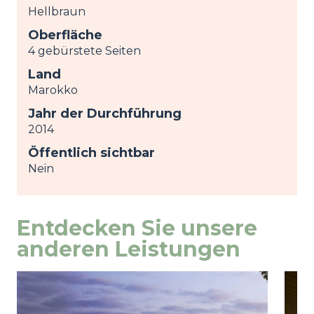
Hellbraun
Oberfläche
4 gebürstete Seiten
Land
Marokko
Jahr der Durchführung
2014
Öffentlich sichtbar
Nein
Entdecken Sie unsere
anderen Leistungen
Image
Ansicht
Ima
Ansi