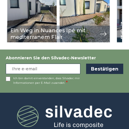
Nu
Ein Weg in Nuances Ipé mit
ge
mediterranem Flair
bu
Abonnieren Sie den Silvadec-Newsletter
Ich bin damit einverstanden, dass Silvadec mir
Informationen per E-Mail zusendet.