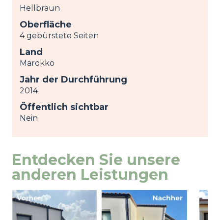
Hellbraun
Oberfläche
4 gebürstete Seiten
Land
Marokko
Jahr der Durchführung
2014
Öffentlich sichtbar
Nein
Entdecken Sie unsere
anderen Leistungen
Image
Ansicht
Ima
Ansi