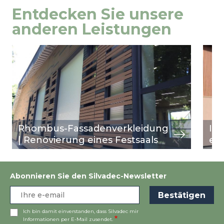
Entdecken Sie unsere
anderen Leistungen
Image
Ansicht
Ima
Ansi
Rhombus-Fassadenverkleidung
In
| Renovierung eines Festsaals
et
Abonnieren Sie den Silvadec-Newsletter
Ich bin damit einverstanden, dass Silvadec mir
Informationen per E-Mail zusendet.