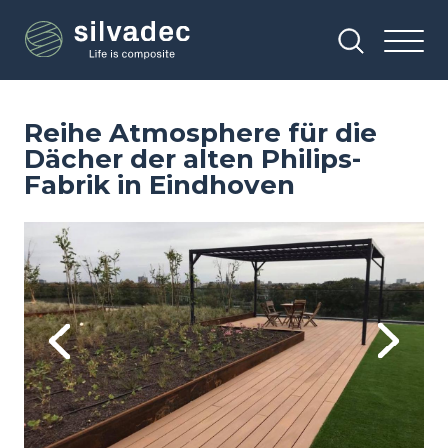
Direkt
Cookie-Einstellungen
zum
Inhalt
Reihe Atmosphere für die
Dächer der alten Philips-
Fabrik in Eindhoven
Image
Im
Previous
Next