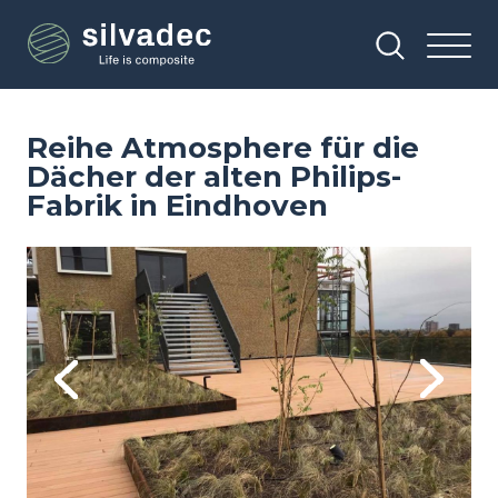
Direkt
Cookie-Einstellungen
zum
Inhalt
Reihe Atmosphere für die
Dächer der alten Philips-
Fabrik in Eindhoven
Image
Im
Previous
Next