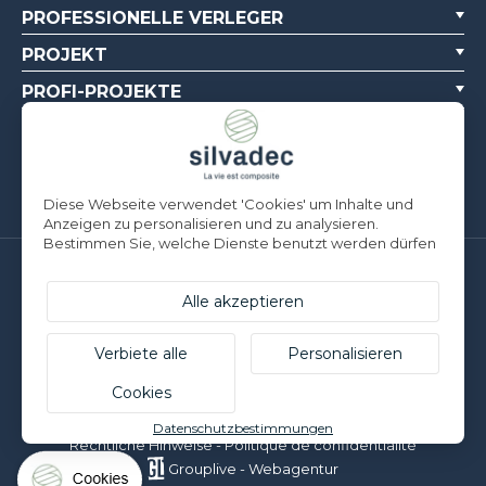
PROFESSIONELLE VERLEGER
PROJEKT
PROFI-PROJEKTE
ÜBER UNS
DOKUMENTATIONSQUELLEN
Diese Webseite verwendet 'Cookies' um Inhalte und
Anzeigen zu personalisieren und zu analysieren.
Bestimmen Sie, welche Dienste benutzt werden dürfen
Silvadec Deutschland
Ludwig-Erhard-Straße 3
Alle akzeptieren
D-84069 Schierling | T. +49 9451 9443 500
Silvadec France
Verbiete alle
Personalisieren
Parc d’Activités de l’Estuaire
Cookies
F-56190 ARZAL | T. +33 (0)2 97 450 900
© Silvadec - Alle Rechte vorbehalten - Nicht vertragliche Fotos
Datenschutzbestimmungen
Rechtliche Hinweise
-
Politique de confidentialité
Grouplive - Webagentur