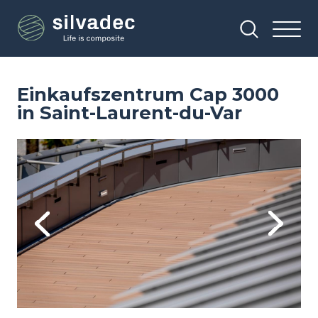
Direkt
Cookie-Einstellungen
zum
Inhalt
Einkaufszentrum Cap 3000
in Saint-Laurent-du-Var
Image
Im
Previous
Next