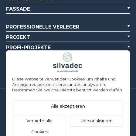
FASSADE
PROFESSIONELLE VERLEGER
PROJEKT
PROFI-PROJEKTE
ÜBER UNS
DOKUMENTATIONSQUELLEN
Diese Webseite verwendet 'Cookies' um Inhalte und
Anzeigen zu personalisieren und zu analysieren.
Bestimmen Sie, welche Dienste benutzt werden dürfen
Silvadec Deutschland
Ludwig-Erhard-Straße 3
Alle akzeptieren
D-84069 Schierling | T. +49 9451 9443 500
Silvadec France
Verbiete alle
Personalisieren
Parc d’Activités de l’Estuaire
Cookies
F-56190 ARZAL | T. +33 (0)2 97 450 900