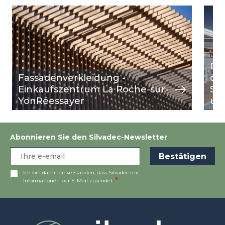
Image
Ansicht
Ima
Ansi
Di
Fassadenverkleidung -
das
Einkaufszentrum La Roche-sur-
Süd
YonRéessayer
un
Abonnieren Sie den Silvadec-Newsletter
Ich bin damit einverstanden, dass Silvadec mir
Informationen per E-Mail zusendet.