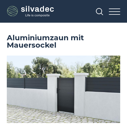
Direkt
Cookie-Einstellungen
zum
Inhalt
Aluminiumzaun mit
Mauersockel
Image