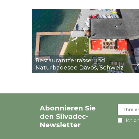
Image
Ansicht
Restaurantterrasse und
Naturbadesee Davos, Schweiz
Abonnieren Sie
den Silvadec-
Ich bi
Newsletter