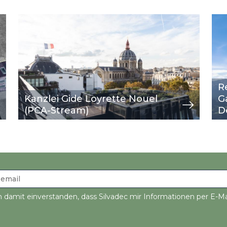
Image
Ansicht
Im
Ans
R
Kanzlei Gide Loyrette Nouel
G
(PCA-Stream)
D
n damit einverstanden, dass Silvadec mir Informationen per E-Ma