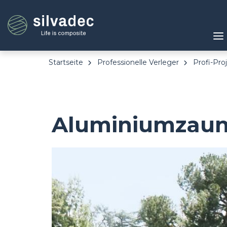
Direkt
Cookie-Einstellungen
zum
Inhalt
Startseite
Professionelle Verleger
Profi-Pro
Aluminiumzaun
Image